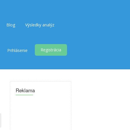
Blog
Výsledky analýz
Registrácia
Prihlásenie
Reklama