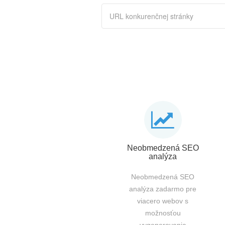
Neobmedzená SEO
analýza
Neobmedzená SEO
analýza zadarmo pre
viacero webov s
možnosťou