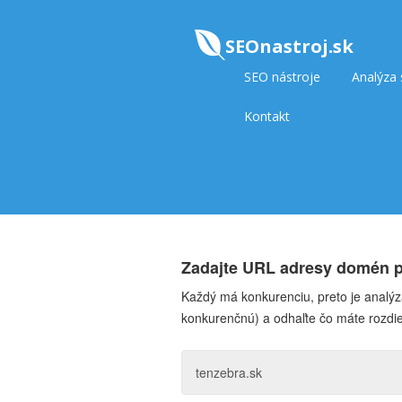
SEOnastroj.sk
SEO nástroje
Analýza
Kontakt
Zadajte URL adresy domén p
Každý má konkurenciu, preto je analýza
konkurenčnú) a odhaľte čo máte rozdie