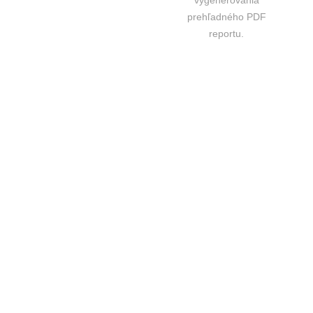
vygenerovania
prehľadného PDF
reportu.