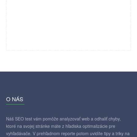
O NÁS
Náš SEO test vám pomôže analyzovať web a odhaliť chyby,
ktoré na svojej stránke máte z hľadiska optimalizácie pre
vyhľadávače. V prehľadnom reporte potom uvidíte tipy a triky na