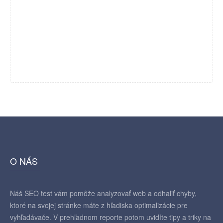
O NÁS
Náš SEO test vám pomôže analyzovať web a odhaliť chyby,
ktoré na svojej stránke máte z hľadiska optimalizácie pre
vyhľadávače. V prehľadnom reporte potom uvidíte tipy a triky na