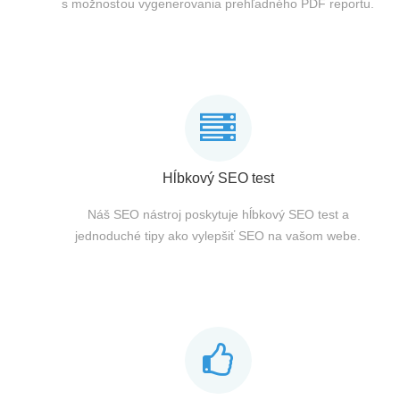
s možnosťou vygenerovania prehľadného PDF reportu.
Hĺbkový SEO test
Náš SEO nástroj poskytuje hĺbkový SEO test a
jednoduché tipy ako vylepšiť SEO na vašom webe.