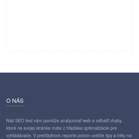
O NÁS
Náš SEO test vám pomôže analyzovať web a odhaliť chyby,
ktoré na svojej stránke máte z hľadiska optimalizácie pre
vyhľadávače. V prehľadnom reporte potom uvidíte tipy a triky na