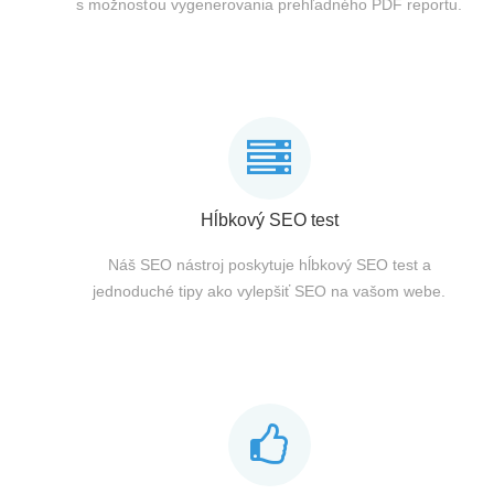
s možnosťou vygenerovania prehľadného PDF reportu.
Hĺbkový SEO test
Náš SEO nástroj poskytuje hĺbkový SEO test a
jednoduché tipy ako vylepšiť SEO na vašom webe.