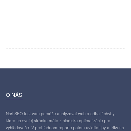
O NÁS
Náš SEO test vám pomôže analyzovať web a odhaliť chyby,
ktoré na svojej stránke máte z hľadiska optimalizácie pre
vyhľadávače. V prehľadnom reporte potom uvidíte tipy a triky na