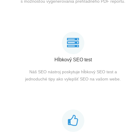
s možnosťou vygenerovania prehľadného PDF reportu.
Hĺbkový SEO test
Náš SEO nástroj poskytuje hĺbkový SEO test a
jednoduché tipy ako vylepšiť SEO na vašom webe.