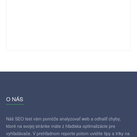
O NÁS
Náš SEO test vám pomôže analyzovať web a odhaliť chyby,
ktoré na svojej stránke máte z hľadiska optimalizácie pre
vyhľadávače. V prehľadnom reporte potom uvidíte tipy a triky na