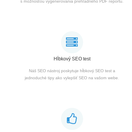
s možnosťou vygenerovania prehľadného PDF reportu.
Hĺbkový SEO test
Náš SEO nástroj poskytuje hĺbkový SEO test a
jednoduché tipy ako vylepšiť SEO na vašom webe.