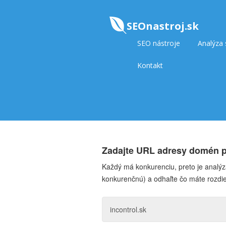
SEOnastroj.sk
SEO nástroje
Analýza
Kontakt
Zadajte URL adresy domén p
Každý má konkurenciu, preto je analýza
konkurenčnú) a odhaľte čo máte rozdie