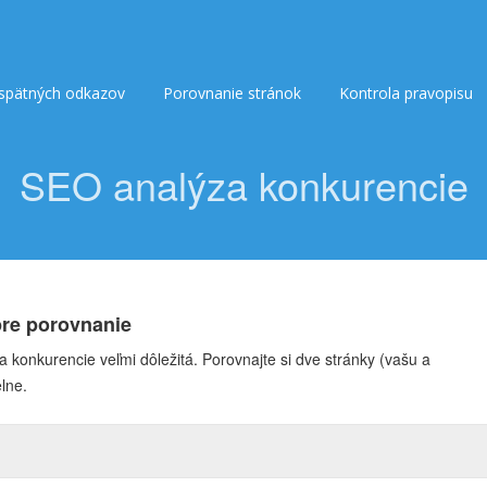
 spätných odkazov
Porovnanie stránok
Kontrola pravopisu
SEO analýza konkurencie
re porovnanie
 konkurencie veľmi dôležitá. Porovnajte si dve stránky (vašu a
lne.