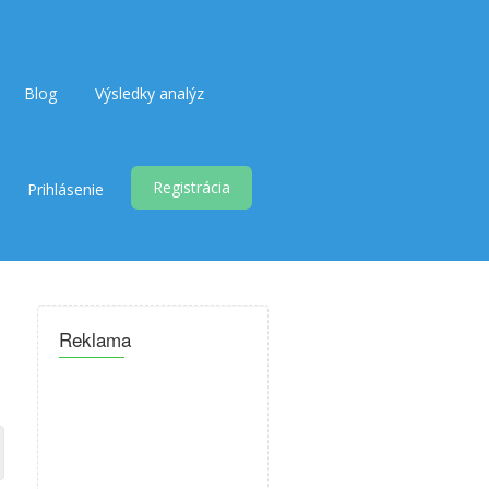
Blog
Výsledky analýz
Registrácia
Prihlásenie
Reklama