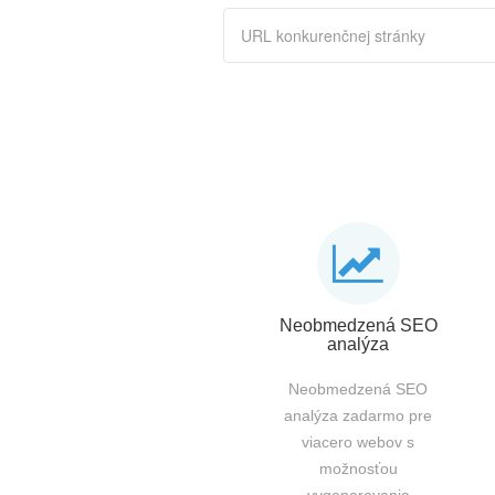
Neobmedzená SEO
analýza
Neobmedzená SEO
analýza zadarmo pre
viacero webov s
možnosťou