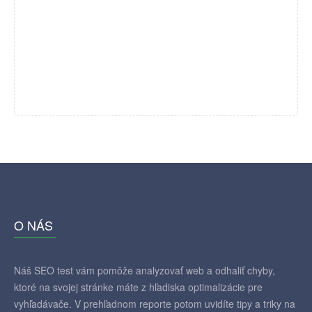
O NÁS
Náš SEO test vám pomôže analyzovať web a odhaliť chyby,
ktoré na svojej stránke máte z hľadiska optimalizácie pre
vyhľadávače. V prehľadnom reporte potom uvidíte tipy a triky na