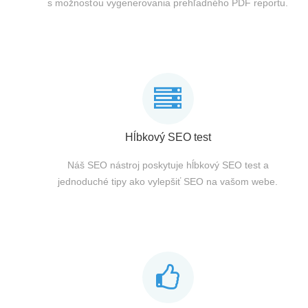
s možnosťou vygenerovania prehľadného PDF reportu.
Hĺbkový SEO test
Náš SEO nástroj poskytuje hĺbkový SEO test a
jednoduché tipy ako vylepšiť SEO na vašom webe.