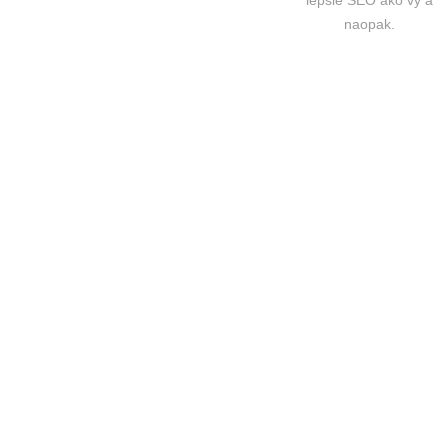
lepšie SEO ako vy a
naopak.