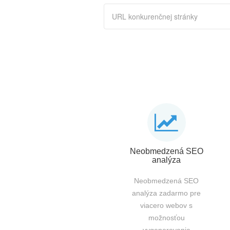
Neobmedzená SEO
analýza
Neobmedzená SEO
analýza zadarmo pre
viacero webov s
možnosťou