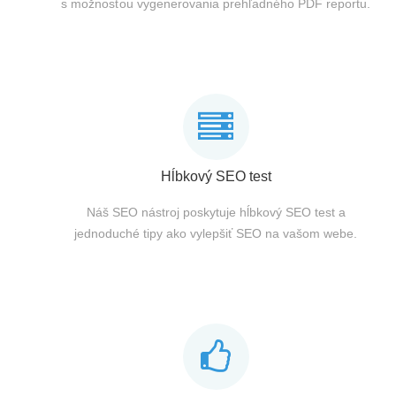
s možnosťou vygenerovania prehľadného PDF reportu.
Hĺbkový SEO test
Náš SEO nástroj poskytuje hĺbkový SEO test a
jednoduché tipy ako vylepšiť SEO na vašom webe.