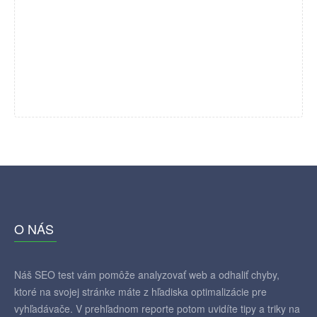
O NÁS
Náš SEO test vám pomôže analyzovať web a odhaliť chyby,
ktoré na svojej stránke máte z hľadiska optimalizácie pre
vyhľadávače. V prehľadnom reporte potom uvidíte tipy a triky na