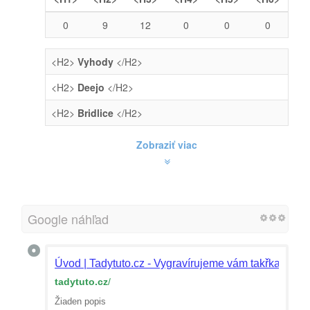
0
9
12
0
0
0
<H2>
Vyhody
</H2>
<H2>
Deejo
</H2>
<H2>
Bridlice
</H2>
Zobraziť viac
Google náhľad
Úvod | Tadytuto.cz - Vygravírujeme vám takřka cokol
tadytuto.cz
/
Žiaden popis