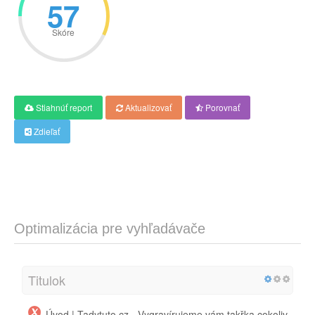
57
Skóre
Stiahnúť report
Aktualizovať
Porovnať
Zdieľať
Optimalizácia pre vyhľadávače
Titulok
Úvod | Tadytuto.cz - Vygravírujeme vám takřka cokoliv