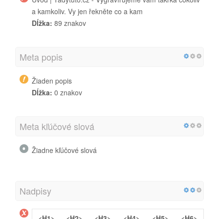
a kamkoliv. Vy jen řekněte co a kam
Dĺžka:
89 znakov
Meta popis
Žiaden popis
Dĺžka:
0 znakov
Meta kľúčové slová
Žiadne kľúčové slová
Nadpisy
<H1>
<H2>
<H3>
<H4>
<H5>
<H6>