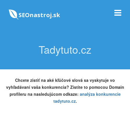
SEOnastroj.sk
Tadytuto.cz
Chcete zistiť na aké kľúčové slová sa vyskytuje vo
vyhľadávaní vaša konkurencia? Zistite to pomocou Domain
profileru na nasledujúcom odkaze:
analýza konkurencie
tadytuto.cz
.