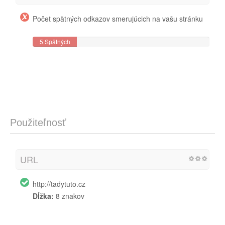
Počet spätných odkazov smerujúcich na vašu stránku
5 Spätných
odkazov
Použiteľnosť
URL
http://tadytuto.cz
Dĺžka:
8 znakov