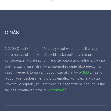
O NÁS
Náš SEO test vám pomôže analyzovať web a odhaliť chyby,
ktoré na svojej stránke máte z hľadiska optimalizácie pre
vyhľadávače. V prehľadnom reporte potom uvidíte tipy a triky na
optimalizáciu vašej stránky a maximalizovanie SEO efektu na
vašom webe. K tomu vám dopomôžu aj články o
SEO
z nášho
blogu, kde rozoberáme túto problematiku komplexne krok za
krokom. V prípade, že vám niečo na našom webe nebude jasné,
tak nás neváhajtae prosím
kontaktovať
.