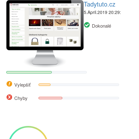
Tadytuto.cz
5.April.2019 20:29:
Dokonalé
Vylepšiť
Chyby