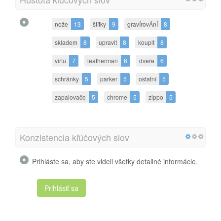
nože
13
štítky
9
gravÍrovÁnÍ
8
skladem
8
upravit
8
koupit
8
virtu
7
leatherman
6
dveře
6
schránky
5
parker
5
ostatní
5
zapalovače
5
chrome
5
zippo
5
Konzistencia kľúčových slov
Prihláste sa, aby ste videli všetky detailné informácie.
Prihlásiť sa