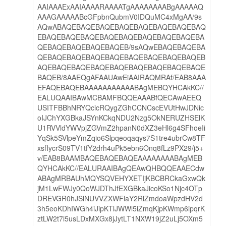
AAIAAAExAAIAAAARAAAATgAAAAAAAABgAAAAAQ
AAAGAAAAABcGFpbnQubmV0IDQuMC4xMgAA/9s
AQwABAQEBAQEBAQEBAQEBAQEBAQEBAQEBAQ
EBAQEBAQEBAQEBAQEBAQEBAQEBAQEBAQEBA
QEBAQEBAQEBAQEBAQEB/9sAQwEBAQEBAQEBA
QEBAQEBAQEBAQEBAQEBAQEBAQEBAQEBAQEB
AQEBAQEBAQEBAQEBAQEBAQEBAQEBAQEBAQE
BAQEB/8AAEQgAFAAUAwEiAAIRAQMRAf/EAB8AAA
EFAQEBAQEBAAAAAAAAAAABAgMEBQYHCAkKC//
EALUQAAIBAwMCBAMFBQQEAAABfQECAwAEEQ
USITFBBhNRYQcicRQygZGhCCNCscEVUtHwJDNic
oIJChYXGBkaJSYnKCkqNDU2Nzg5OkNERUZHSElK
U1RVVldYWVpjZGVmZ2hpanN0dXZ3eHl6g4SFhoeIi
YqSk5SVlpeYmZqio6Slpqeoqaqys7S1tre4ubrCw8TF
xsfIycrS09TV1tfY2drh4uPk5ebn6Onq8fLz9PX29/j5+
v/EAB8BAAMBAQEBAQEBAQEAAAAAAAABAgMEB
QYHCAkKC//EALURAAIBAgQEAwQHBQQEAAECdw
ABAgMRBAUhMQYSQVEHYXETIjKBCBRCkaGxwQk
jM1LwFWJy0QoWJDThJfEXGBkaJicoKSo1Njc4OTp
DREVGR0hJSlNUVVZXWFlaY2RlZmdoaWpzdHV2d
3h5eoKDhIWGh4iJipKTlJWWl5iZmqKjpKWmp6ipqrK
ztLW2t7i5usLDxMXGx8jJytLT1NXW19jZ2uLj5OXm5