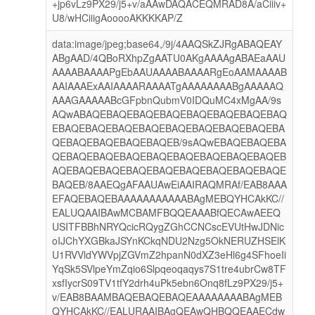
+jp6vLz9PX29/j5+v/aAAwDAQACEQMRAD8A/aCiiiv+
U8/wHCiiigAooooAKKKKAP/Z
data:image/jpeg;base64,/9j/4AAQSkZJRgABAQEAY
ABgAAD/4QBoRXhpZgAATU0AKgAAAAgABAEaAAU
AAAABAAAAPgEbAAUAAAABAAAARgEoAAMAAAAB
AAIAAAExAAIAAAARAAAATgAAAAAAAABgAAAAAQ
AAAGAAAAABcGFpbnQubmV0IDQuMC4xMgAA/9s
AQwABAQEBAQEBAQEBAQEBAQEBAQEBAQEBAQ
EBAQEBAQEBAQEBAQEBAQEBAQEBAQEBAQEBA
QEBAQEBAQEBAQEBAQEB/9sAQwEBAQEBAQEBA
QEBAQEBAQEBAQEBAQEBAQEBAQEBAQEBAQEB
AQEBAQEBAQEBAQEBAQEBAQEBAQEBAQEBAQE
BAQEB/8AAEQgAFAAUAwEiAAIRAQMRAf/EAB8AAA
EFAQEBAQEBAAAAAAAAAAABAgMEBQYHCAkKC//
EALUQAAIBAwMCBAMFBQQEAAABfQECAwAEEQ
USITFBBhNRYQcicRQygZGhCCNCscEVUtHwJDNic
oIJChYXGBkaJSYnKCkqNDU2Nzg5OkNERUZHSElK
U1RVVldYWVpjZGVmZ2hpanN0dXZ3eHl6g4SFhoeIi
YqSk5SVlpeYmZqio6Slpqeoqaqys7S1tre4ubrCw8TF
xsfIycrS09TV1tfY2drh4uPk5ebn6Onq8fLz9PX29/j5+
v/EAB8BAAMBAQEBAQEBAQEAAAAAAAABAgMEB
QYHCAkKC//EALURAAIBAgQEAwQHBQQEAAECdw