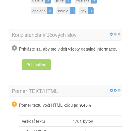
opálené
3
nordic
3
tipy
3
Konzistencia kľúčových slov
Prihláste sa, aby ste videli všetky detailné informácie.
Prihlásiť sa
Pomer TEXT/HTML
Pomer textu voči HTML kódu je:
9.45%
Veľkosť textu
4761 bytov