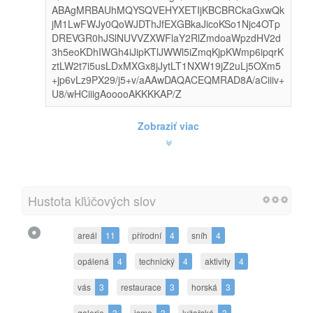
ABAgMRBAUhMQYSQVEHYXETIjKBCBRCkaGxwQk
jM1LwFWJy0QoWJDThJfEXGBkaJicoKSo1Njc4OTp
DREVGR0hJSlNUVVZXWFlaY2RlZmdoaWpzdHV2d
3h5eoKDhIWGh4iJipKTlJWWl5iZmqKjpKWmp6ipqrK
ztLW2t7i5usLDxMXGx8jJytLT1NXW19jZ2uLj5OXm5
+jp6vLz9PX29/j5+v/aAAwDAQACEQMRAD8A/aCiiiv+
U8/wHCiiigAooooAKKKKAP/Z
Zobraziť viac
Hustota kľúčových slov
areál
11
přírodní
4
sníh
4
opálená
4
technický
4
aktivity
4
vás
3
restaurace
3
horská
3
galerie
3
jsme
3
lyžařská
3