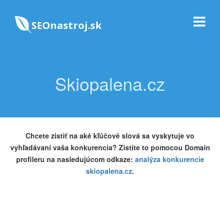
SEOnastroj.sk
Skiopalena.cz
Chcete zistiť na aké kľúčové slová sa vyskytuje vo
vyhľadávaní vaša konkurencia? Zistite to pomocou Domain
profileru na nasledujúcom odkaze:
analýza konkurencie
skiopalena.cz
.