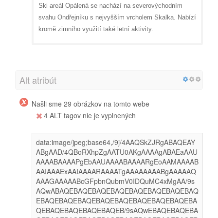
Ski areál Opálená se nachází na severovýchodním
svahu Ondřejníku s nejvyšším vrcholem Skalka. Nabízí
kromě zimního využití také letní aktivity.
Alt atribút
Našli sme 29 obrázkov na tomto webe
4 ALT tagov nie je vyplnených
data:image/jpeg;base64,/9j/4AAQSkZJRgABAQEAY
ABgAAD/4QBoRXhpZgAATU0AKgAAAAgABAEaAAU
AAAABAAAAPgEbAAUAAAABAAAARgEoAAMAAAAB
AAIAAAExAAIAAAARAAAATgAAAAAAAABgAAAAAQ
AAAGAAAAABcGFpbnQubmV0IDQuMC4xMgAA/9s
AQwABAQEBAQEBAQEBAQEBAQEBAQEBAQEBAQ
EBAQEBAQEBAQEBAQEBAQEBAQEBAQEBAQEBA
QEBAQEBAQEBAQEBAQEB/9sAQwEBAQEBAQEBA