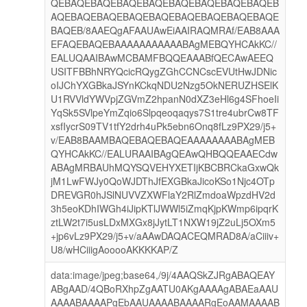
QEBAQEBAQEBAQEBAQEBAQEBAQEBAQEBAQEB
AQEBAQEBAQEBAQEBAQEBAQEBAQEBAQEBAQE
BAQEB/8AAEQgAFAAUAwEiAAIRAQMRAf/EAB8AAA
EFAQEBAQEBAAAAAAAAAAABAgMEBQYHCAkKC//
EALUQAAIBAwMCBAMFBQQEAAABfQECAwAEEQ
USITFBBhNRYQcicRQygZGhCCNCscEVUtHwJDNic
oIJChYXGBkaJSYnKCkqNDU2Nzg5OkNERUZHSElK
U1RVVldYWVpjZGVmZ2hpanN0dXZ3eHl6g4SFhoeIi
YqSk5SVlpeYmZqio6Slpqeoqaqys7S1tre4ubrCw8TF
xsfIycrS09TV1tfY2drh4uPk5ebn6Onq8fLz9PX29/j5+
v/EAB8BAAMBAQEBAQEBAQEAAAAAAAABAgMEB
QYHCAkKC//EALURAAIBAgQEAwQHBQQEAAECdw
ABAgMRBAUhMQYSQVEHYXETIjKBCBRCkaGxwQk
jM1LwFWJy0QoWJDThJfEXGBkaJicoKSo1Njc4OTp
DREVGR0hJSlNUVVZXWFlaY2RlZmdoaWpzdHV2d
3h5eoKDhIWGh4iJipKTlJWWl5iZmqKjpKWmp6ipqrK
ztLW2t7i5usLDxMXGx8jJytLT1NXW19jZ2uLj5OXm5
+jp6vLz9PX29/j5+v/aAAwDAQACEQMRAD8A/aCiiiv+
U8/wHCiiigAooooAKKKKAP/Z
data:image/jpeg;base64,/9j/4AAQSkZJRgABAQEAY
ABgAAD/4QBoRXhpZgAATU0AKgAAAAgABAEaAAU
AAAABAAAAPgEbAAUAAAABAAAARgEoAAMAAAAB