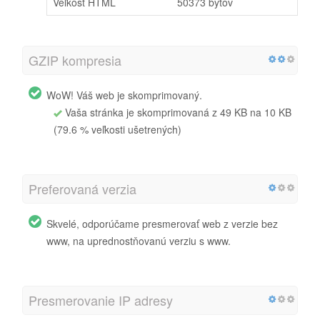
Veľkosť HTML
50373 bytov
GZIP kompresia
WoW! Váš web je skomprimovaný.
Vaša stránka je skomprimovaná z 49 KB na 10 KB
(79.6 % veľkosti ušetrených)
Preferovaná verzia
Skvelé, odporúčame presmerovať web z verzie bez
www, na uprednostňovanú verziu s www.
Presmerovanie IP adresy