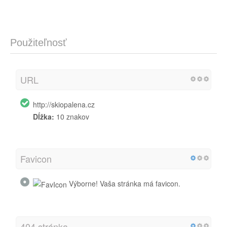
Použiteľnosť
URL
http://skiopalena.cz
Dĺžka:
10 znakov
Favicon
Výborne! Vaša stránka má favicon.
404 stránka