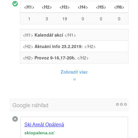
<H1>
<H2>
<H3>
<H4>
<H5>
<H6>
1
3
19
0
0
0
<H1>
Kalendář akcí
</H1>
<H2>
Aktuání info 25.2.2019:
</H2>
<H2>
Provoz 9-16,17-20h.
</H2>
Zobraziť viac
Google náhľad
Ski Areál Opálená
skiopalena.cz
/