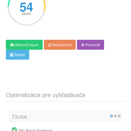
54
Skóre
Stiahnúť report
Aktualizovať
Porovnať
Zdieľať
Optimalizácia pre vyhľadávače
Titulok
Ski Areál Opálená