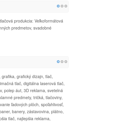
tlačová produkcia: Veľkoformátová
eklamných predmetov, svadobné
rafika, grafický dizajn, tlač,
imačná tlač, digitálna laserová tlač,
v, polep áut, 3D reklama, svetelná
lamné predmety, tričká, tlačoviny,
ovanie ľadových plôch, spoľahlivosť,
aner, banery, zástavovina, plátno,
pšia tlač, najlepšia reklama,