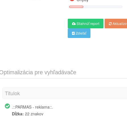
Stiahnúť report
Aktualizo
Zdieľať
Optimalizácia pre vyhľadávače
Titulok
.::PARMAS - reklama::.
Dĺžka:
22 znakov