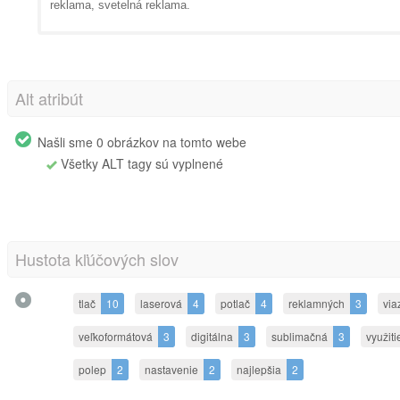
reklama, svetelná reklama.
Alt atribút
Našli sme 0 obrázkov na tomto webe
Všetky ALT tagy sú vyplnené
Hustota kľúčových slov
tlač
10
laserová
4
potlač
4
reklamných
3
via
veľkoformátová
3
digitálna
3
sublimačná
3
využiti
polep
2
nastavenie
2
najlepšia
2