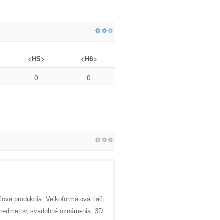
<H5>
<H6>
0
0
čová produkcia: Veľkoformátová tlač,
ch predmetov, svadobné oznámenia, 3D