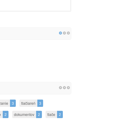
zanie
3
tlačiareň
3
e
2
dokumentov
2
tlače
2