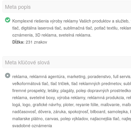
Meta popis
Komplexné riešenia výroby reklamy Vašich produktov a služieb, 
tlač, digitálna laserová tlač, sublimačná tlač, potlač textilu, r
oznámenia, 3D reklama, svetelná reklama.
Dĺžka:
231 znakov
Meta kľúčové slová
reklama, reklamná agentúra, marketing, poradenstvo, full servis, g
veľkoformátová tlač, tlač tričiek, tlač reklamných predmetov, subl
firemné prospekty, letáky, plagáty, polep dopravných prostriedko
reklama, svetelné boxy, výroba reklamy, reklamná produkcia, rek
logá, logo, grafické návrhy, ploter, reyanie fólie, maľovanie, maľ
nadčasovosť, dôvera, záruka, spokojnosť, bilboard, samolepka, b
maliarske plátno, canvas, polep výkladov, najlacnejšia tlač, najle
svadobné oznámenia