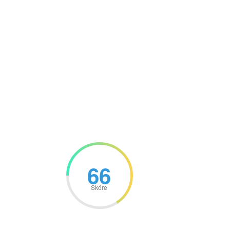
66
Skóre