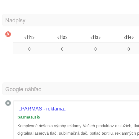
Nadpisy
<H1>
<H2>
<H3>
<H4>
0
0
0
0
Google náhľad
.::PARMAS - reklama::.
parmas.sk
/
Komplexné riešenia výroby reklamy Vašich produktov a služieb, tla
digitálna laserová tlač, sublimačná tlač, potlač textilu, reklamný