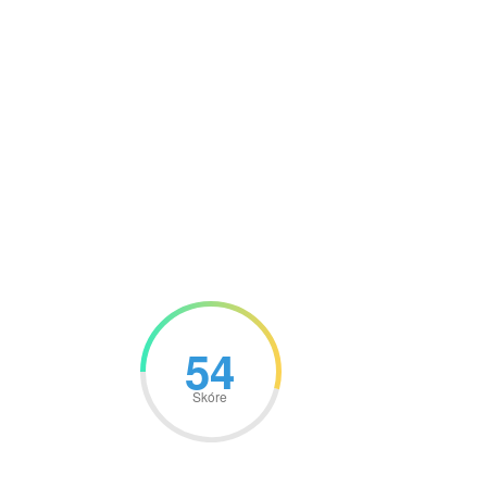
54
Skóre