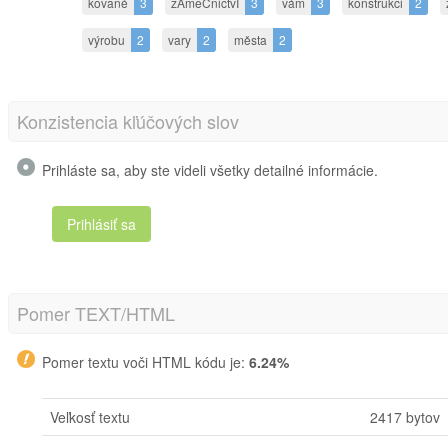
kované
3
zÁmeČnictvÍ
3
vám
3
konstrukci
2
výrobu
2
vary
2
města
2
Konzistencia kľúčových slov
Prihláste sa, aby ste videli všetky detailné informácie.
Prihlásiť sa
Pomer TEXT/HTML
Pomer textu voči HTML kódu je:
6.24%
Veľkosť textu
2417 bytov