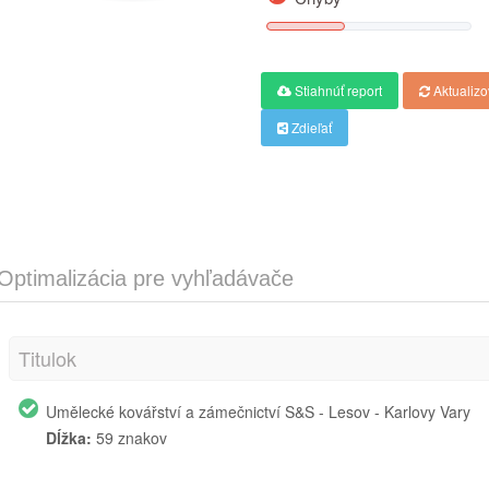
Stiahnúť report
Aktualizo
Zdieľať
Optimalizácia pre vyhľadávače
Titulok
Umělecké kovářství a zámečnictví S&S - Lesov - Karlovy Vary
Dĺžka:
59 znakov