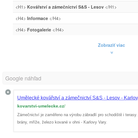
<H1>
Kovářství a zámečnictví S&S - Lesov
</H1>
<H4>
Informace
</H4>
<H4>
Fotogalerie
</H4>
Zobraziť viac
Google náhľad
Umělecké kovářství a zámečnictví S&S - Lesov - Karlov
kovarstvi-umelecke.cz
/
Zámečnictví je zaměřeno na výrobu zábradlí pro schodiště i terasy
brány, mříže, železo kované v ohni - Karlovy Vary.