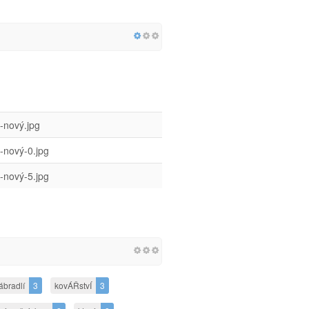
-nový.jpg
-nový-0.jpg
-nový-5.jpg
ábradlí
3
kovÁŘstvÍ
3