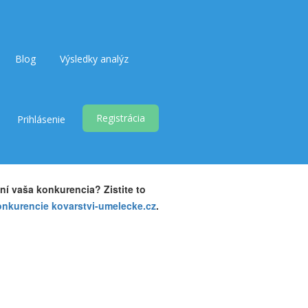
Blog
Výsledky analýz
Registrácia
Prihlásenie
ní vaša konkurencia? Zistite to
onkurencie kovarstvi-umelecke.cz
.