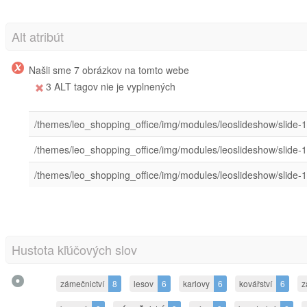
Alt atribút
Našli sme 7 obrázkov na tomto webe
3 ALT tagov nie je vyplnených
/themes/leo_shopping_office/img/modules/leoslideshow/slide-1
/themes/leo_shopping_office/img/modules/leoslideshow/slide-1
/themes/leo_shopping_office/img/modules/leoslideshow/slide-1
Hustota kľúčových slov
zámečnictví
8
lesov
6
karlovy
6
kovářství
6
z