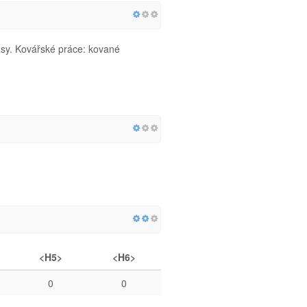
asy. Kovářské práce: kované
<H5>
<H6>
0
0