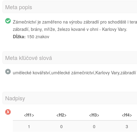
Meta popis
Zámečnictví je zaměřeno na výrobu zábradlí pro schodiště i ter
zábradlí, brány, mříže, železo kované v ohni - Karlovy Vary.
Dĺžka:
150 znakov
Meta kľúčové slová
umělecké kovářství,umělecké zámečnictví,Karlovy Vary,zábradlí
Nadpisy
<H1>
<H2>
<H3>
<H4>
1
0
0
3