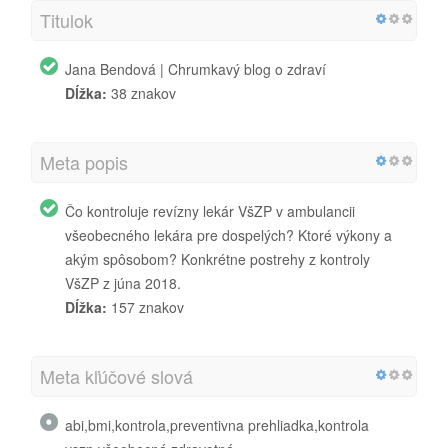
Titulok
Jana Bendová | Chrumkavý blog o zdraví
Dĺžka:
38 znakov
Meta popis
Čo kontroluje revízny lekár VšZP v ambulancii
všeobecného lekára pre dospelých? Ktoré výkony a
akým spôsobom? Konkrétne postrehy z kontroly
VšZP z júna 2018.
Dĺžka:
157 znakov
Meta kľúčové slová
abi,bmi,kontrola,preventivna prehliadka,kontrola