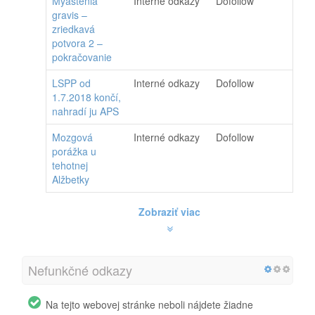
Myasténia
Interné odkazy
Dofollow
gravis –
zriedkavá
potvora 2 –
pokračovanie
LSPP od
Interné odkazy
Dofollow
1.7.2018 končí,
nahradí ju APS
Mozgová
Interné odkazy
Dofollow
porážka u
tehotnej
Alžbetky
Zobraziť viac
Nefunkčné odkazy
Na tejto webovej stránke neboli nájdete žiadne