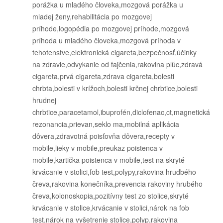
porážka u mladého človeka,mozgová porážka u
mladej ženy,rehabilitácia po mozgovej
príhode,logopédia po mozgovej príhode,mozgová
príhoda u mladého človeka,mozgová príhoda v
tehotenstve,elektronická cigareta,bezpečnosť,účinky
na zdravie,odvykanie od fajčenia,rakovina pľúc,zdravá
cigareta,prvá cigareta,zdrava cigareta,bolesti
chrbta,bolesti v krížoch,bolesti krčnej chrbtice,bolesti
hrudnej
chrbtice,paracetamol,ibuprofén,diclofenac,ct,magnetická
rezonancia,prievan,seklo ma,mobilná aplikácia
dôvera,zdravotná poisťovňa dôvera,recepty v
mobile,lieky v mobile,preukaz poistenca v
mobile,kartička poistenca v mobile,test na skryté
krvácanie v stolici,fob test,polypy,rakovina hrudbého
čreva,rakovina konečníka,prevencia rakoviny hrubého
čreva,kolonoskopia,pozitívny test zo stolice,skryté
krvácanie v stolice,krvácanie v stolici,nárok na fob
test,nárok na vyšetrenie stolice,polyp,rakovina