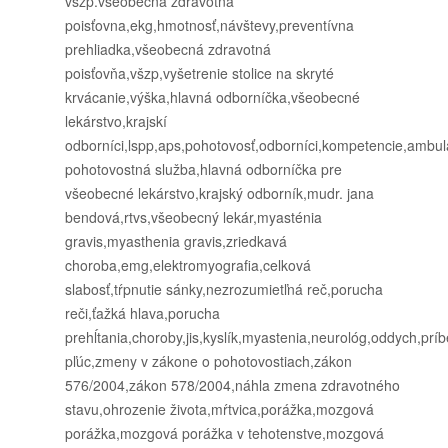
vszp.všeobecná zdravotná
poisťovna,ekg,hmotnosť,návštevy,preventívna
prehliadka,všeobecná zdravotná
poisťovňa,všzp,vyšetrenie stolice na skryté
krvácanie,výška,hlavná odborníčka,všeobecné
lekárstvo,krajskí
odborníci,lspp,aps,pohotovosť,odborníci,kompetencie,ambu
pohotovostná služba,hlavná odborníčka pre
všeobecné lekárstvo,krajský odborník,mudr. jana
bendová,rtvs,všeobecný lekár,myasténia
gravis,myasthenia gravis,zriedkavá
choroba,emg,elektromyografia,celková
slabosť,tŕpnutie sánky,nezrozumietľná reč,porucha
reči,ťažká hlava,porucha
prehĺtania,choroby,jis,kyslík,myastenia,neurológ,oddych,príb
pľúc,zmeny v zákone o pohotovostiach,zákon
576/2004,zákon 578/2004,náhla zmena zdravotného
stavu,ohrozenie života,mŕtvica,porážka,mozgová
porážka,mozgová porážka v tehotenstve,mozgová