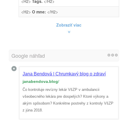
<H2>
Tags.
</H2>
<H2>
O mne:
</H2>
Zobraziť viac
Google náhľad
Jana Bendová | Chrumkavý blog o zdraví
janabendova.blog
/
Čo kontroluje revízny lekár VšZP v ambulancii
všeobecného lekára pre dospelých? Ktoré výkony a
akým spôsobom? Konkrétne postrehy z kontroly VšZP
z júna 2018.