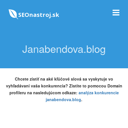
SEOnastroj.sk
Janabendova.blog
Chcete zistiť na aké kľúčové slová sa vyskytuje vo
vyhľadávaní vaša konkurencia? Zistite to pomocou Domain
profileru na nasledujúcom odkaze:
analýza konkurencie
janabendova.blog
.