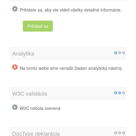
Prihláste sa, aby ste videli všetky detailné informácie.
Prihlásiť sa
Analytika
Na tomto webe sme nenašli žiaden analytický nástroj.
W3C validácia
W3C nebola overená
DocType deklarácia