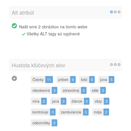
Alt atribút
Našli sme 2 obrázkov na tomto webe
Všetky ALT tagy sú vyplnené
Hustota kľúčových slov
Články
11
príbeh
6
totiž
5
júna
5
všeobecná
3
zdravotnej
3
ešte
3
mňa
3
jana
3
článok
3
všzp
3
kontroluje
3
zambulancie
3
mája
2
odborníčky
2