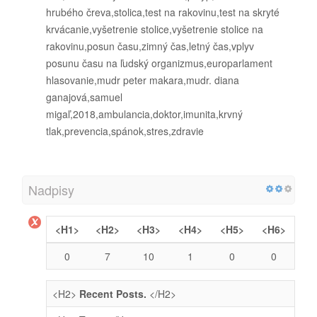
hrubého čreva,stolica,test na rakovinu,test na skryté
krvácanie,vyšetrenie stolice,vyšetrenie stolice na
rakovinu,posun času,zimný čas,letný čas,vplyv
posunu času na ľudský organizmus,europarlament
hlasovanie,mudr peter makara,mudr. diana
ganajová,samuel
migaľ,2018,ambulancia,doktor,imunita,krvný
tlak,prevencia,spánok,stres,zdravie
Nadpisy
<H1>
<H2>
<H3>
<H4>
<H5>
<H6>
0
7
10
1
0
0
<H2>
Recent Posts.
</H2>