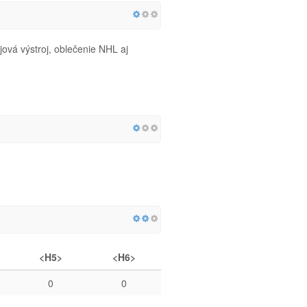
jová výstroj, oblečenie NHL aj
<H5>
<H6>
0
0