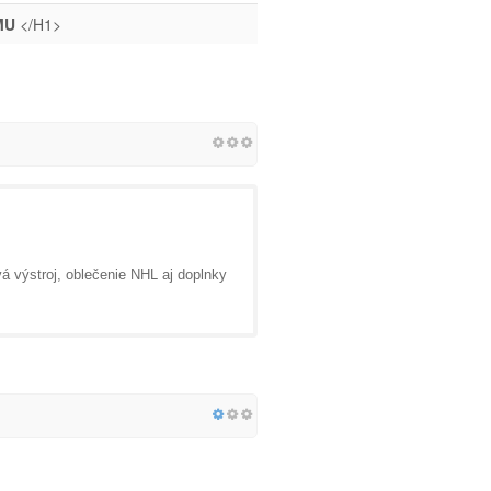
MU
</H1>
á výstroj, oblečenie NHL aj doplnky