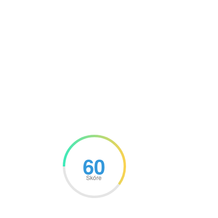
60
Skóre