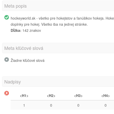
Meta popis
hockeyworld.sk - všetko pre hokejistov a fanúšikov hokeja. Hoke
doplnky pre hokej. Všetko iba na jednej stránke.
Dĺžka:
142 znakov
Meta kľúčové slová
Žiadne kľúčové slová
Nadpisy
<H1>
<H2>
<H3>
<H4>
1
0
0
0