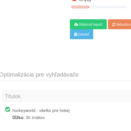
Stiahnúť report
Aktualizo
Zdieľať
Optimalizácia pre vyhľadávače
Titulok
hockeyworld - všetko pre hokej
Dĺžka:
30 znakov