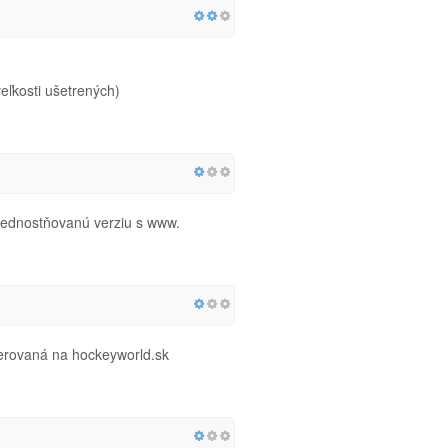
ľkosti ušetrených)
rednostňovanú verziu s www.
erovaná na hockeyworld.sk