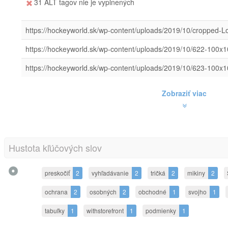
31 ALT tagov nie je vyplnených
https://hockeyworld.sk/wp-content/uploads/2019/10/cropped-L
https://hockeyworld.sk/wp-content/uploads/2019/10/622-100x
https://hockeyworld.sk/wp-content/uploads/2019/10/623-100x
Zobraziť viac
Hustota kľúčových slov
preskočiť
2
vyhľadávanie
2
tričká
2
mikiny
2
ochrana
2
osobných
2
obchodné
1
svojho
1
tabuľky
1
withstorefront
1
podmienky
1