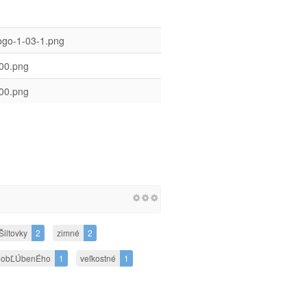
ogo-1-03-1.png
100.png
100.png
Šiltovky
2
zimné
2
obĽÚbenÉho
1
veľkostné
1