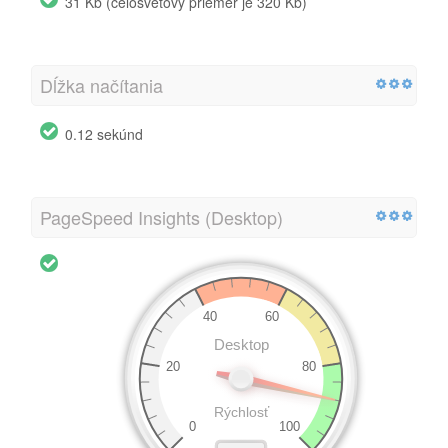
31 Kb (celosvetový priemer je 320 Kb)
Dĺžka načítania
0.12 sekúnd
PageSpeed Insights (Desktop)