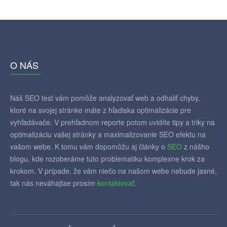
O NÁS
Náš SEO test vám pomôže analyzovať web a odhaliť chyby,
ktoré na svojej stránke máte z hľadiska optimalizácie pre
vyhľadávače. V prehľadnom reporte potom uvidíte tipy a triky na
optimalizáciu vašej stránky a maximalizovanie SEO efektu na
vašom webe. K tomu vám dopomôžu aj články o
SEO
z nášho
blogu, kde rozoberáme túto problematiku komplexne krok za
krokom. V prípade, že vám niečo na našom webe nebude jasné,
tak nás neváhajtae prosím
kontaktovať
.