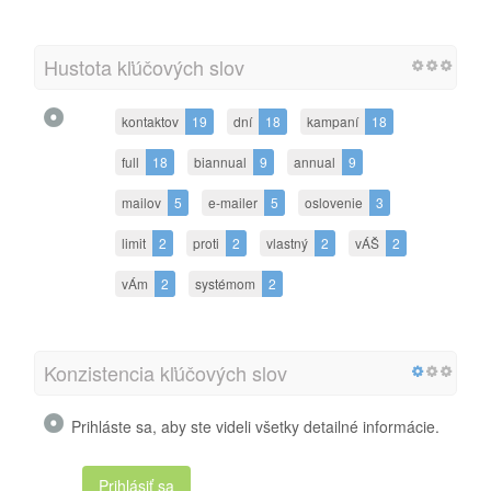
Hustota kľúčových slov
kontaktov
19
dní
18
kampaní
18
full
18
biannual
9
annual
9
mailov
5
e-mailer
5
oslovenie
3
limit
2
proti
2
vlastný
2
vÁŠ
2
vÁm
2
systémom
2
Konzistencia kľúčových slov
Prihláste sa, aby ste videli všetky detailné informácie.
Prihlásiť sa