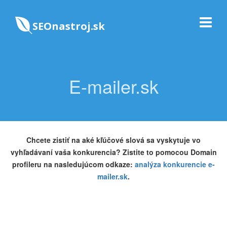
SEOnastroj.sk
E-mailer.sk
Chcete zistiť na aké kľúčové slová sa vyskytuje vo
vyhľadávaní vaša konkurencia? Zistite to pomocou Domain
profileru na nasledujúcom odkaze:
analýza konkurencie e-
mailer.sk
.