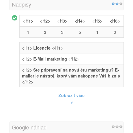
Nadpisy
<H1>
<H2>
<H3>
<H4>
<H5>
<H6>
1
3
3
5
1
0
<H1>
Licencie
</H1>
<H2>
E-Mail marketing
</H2>
<H2>
Ste pripravení na novú éru marketingu? E-
mailer je nástroj, ktorý vám nakopene Váš biznis
</H2>
Zobraziť viac
Google náhľad