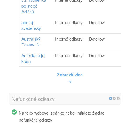
Jižní Amerika
Interné odkazy
Dofollow
po stopě
Aztéků
andrej
Interné odkazy
Dofollow
svedensky
Australský
Interné odkazy
Dofollow
Dostavník
Amerika a její
Interné odkazy
Dofollow
krásy
Zobraziť viac
Nefunkčné odkazy
Na tejto webovej stránke neboli nájdete žiadne
nefunkčné odkazy