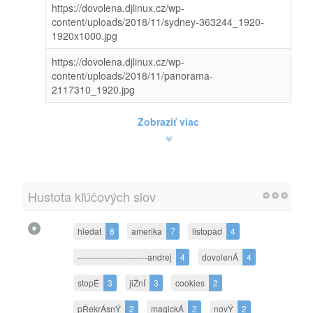
https://dovolena.djlinux.cz/wp-
content/uploads/2018/11/sydney-363244_1920-
1920x1000.jpg
https://dovolena.djlinux.cz/wp-
content/uploads/2018/11/panorama-
2117310_1920.jpg
Zobraziť viac
Hustota kľúčových slov
hledat
8
amerika
7
listopad
4
-------------------------andrej
4
dovolenÁ
4
stopĚ
3
jiŽnÍ
3
cookies
2
pŘekrÁsnÝ
2
magickÁ
2
novÝ
2