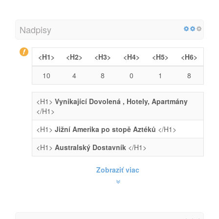
Nadpisy
<H1>
<H2>
<H3>
<H4>
<H5>
<H6>
10
4
8
0
1
8
<H1>
Vynikající Dovolená , Hotely, Apartmány
</H1>
<H1>
Jižní Amerika po stopě Aztéků
</H1>
<H1>
Australský Dostavník
</H1>
Zobraziť viac