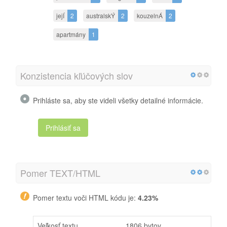
jejÍ
2
australskÝ
2
kouzelnÁ
2
apartmány
1
Konzistencia kľúčových slov
Prihláste sa, aby ste videli všetky detailné informácie.
Prihlásiť sa
Pomer TEXT/HTML
Pomer textu voči HTML kódu je:
4.23%
Veľkosť textu
1806 bytov