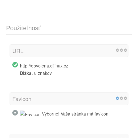
Použiteľnosť
URL
http://dovolena.djlinux.cz
Dĺžka:
8 znakov
Favicon
Výborne! Vaša stránka má favicon.