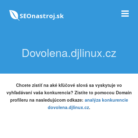
SEOnastroj.sk
Dovolena.djlinux.cz
Chcete zistiť na aké kľúčové slová sa vyskytuje vo
vyhľadávaní vaša konkurencia? Zistite to pomocou Domain
profileru na nasledujúcom odkaze:
analýza konkurencie
dovolena.djlinux.cz
.