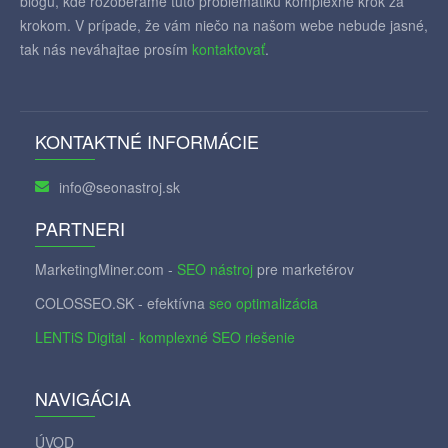
blogu, kde rozoberáme túto problematiku komplexne krok za
krokom. V prípade, že vám niečo na našom webe nebude jasné,
tak nás neváhajtae prosím
kontaktovať
.
KONTAKTNÉ INFORMÁCIE
info@seonastroj.sk
PARTNERI
MarketingMiner.com -
SEO nástroj
pre marketérov
COLOSSEO.SK - efektívna
seo optimalizácia
LENTiS Digital - komplexné SEO riešenie
NAVIGÁCIA
ÚVOD