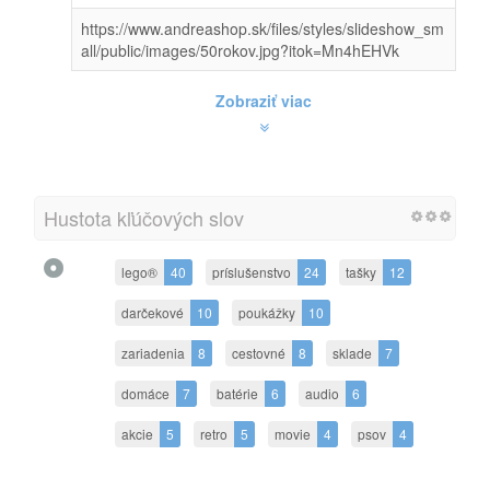
https://www.andreashop.sk/files/styles/slideshow_sm
all/public/images/50rokov.jpg?itok=Mn4hEHVk
Zobraziť viac
Hustota kľúčových slov
lego®
40
príslušenstvo
24
tašky
12
darčekové
10
poukážky
10
zariadenia
8
cestovné
8
sklade
7
domáce
7
batérie
6
audio
6
akcie
5
retro
5
movie
4
psov
4