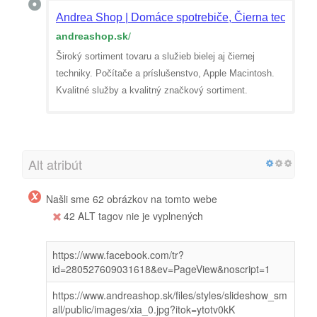
Andrea Shop | Domáce spotrebiče, Čierna technika, 
andreashop.sk
/
Široký sortiment tovaru a služieb bielej aj čiernej
techniky. Počítače a príslušenstvo, Apple Macintosh.
Kvalitné služby a kvalitný značkový sortiment.
Alt atribút
Našli sme 62 obrázkov na tomto webe
42 ALT tagov nie je vyplnených
https://www.facebook.com/tr?
id=280527609031618&ev=PageView&noscript=1
https://www.andreashop.sk/files/styles/slideshow_sm
all/public/images/xia_0.jpg?itok=ytotv0kK