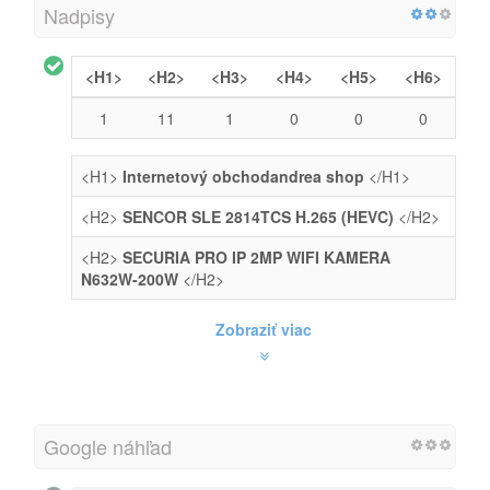
Nadpisy
<H1>
<H2>
<H3>
<H4>
<H5>
<H6>
1
11
1
0
0
0
<H1>
Internetový obchodandrea shop
</H1>
<H2>
SENCOR SLE 2814TCS H.265 (HEVC)
</H2>
<H2>
SECURIA PRO IP 2MP WIFI KAMERA
N632W-200W
</H2>
Zobraziť viac
Google náhľad