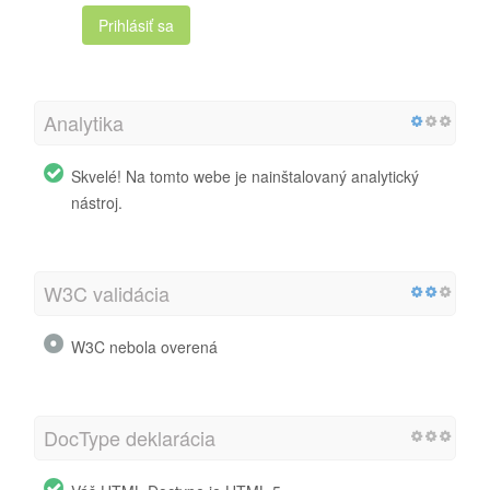
Prihlásiť sa
Analytika
Skvelé! Na tomto webe je nainštalovaný analytický
nástroj.
W3C validácia
W3C nebola overená
DocType deklarácia