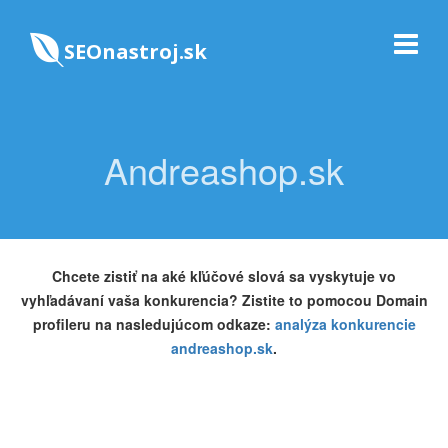
SEOnastroj.sk
Andreashop.sk
Chcete zistiť na aké kľúčové slová sa vyskytuje vo
vyhľadávaní vaša konkurencia? Zistite to pomocou Domain
profileru na nasledujúcom odkaze:
analýza konkurencie
andreashop.sk
.