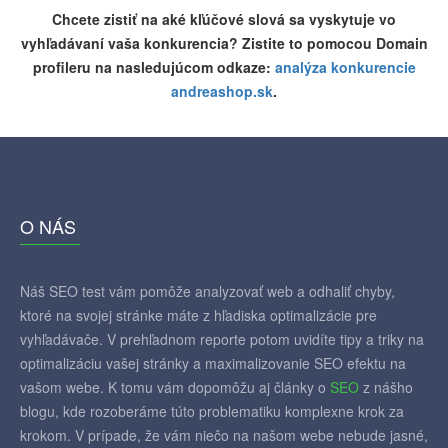
Chcete zistiť na aké kľúčové slová sa vyskytuje vo
vyhľadávaní vaša konkurencia? Zistite to pomocou Domain
profileru na nasledujúcom odkaze:
analýza konkurencie
andreashop.sk
.
O NÁS
Náš SEO test vám pomôže analyzovať web a odhaliť chyby,
ktoré na svojej stránke máte z hľadiska optimalizácie pre
vyhľadávače. V prehľadnom reporte potom uvidíte tipy a triky na
optimalizáciu vašej stránky a maximalizovanie SEO efektu na
vašom webe. K tomu vám dopomôžu aj články o
SEO
z nášho
blogu, kde rozoberáme túto problematiku komplexne krok za
krokom. V prípade, že vám niečo na našom webe nebude jasné,