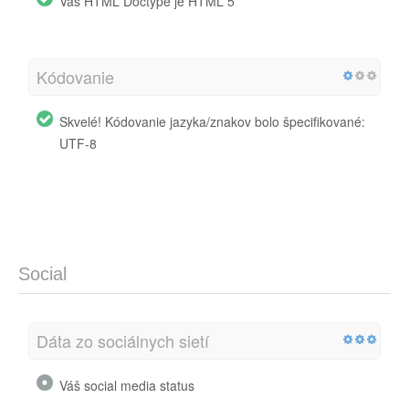
Váš HTML Doctype je HTML 5
Kódovanie
Skvelé! Kódovanie jazyka/znakov bolo špecifikované:
UTF-8
Social
Dáta zo sociálnych sietí
Váš social media status