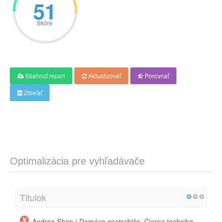
51
Skóre
Stiahnúť report
Aktualizovať
Porovnať
Zdieľať
Optimalizácia pre vyhľadávače
Titulok
Andrea Shop | Domáce spotrebiče, Čierna technika,