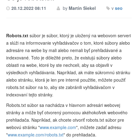
20.12.2022 08:11
by
Martin Siekel
v
seo
Robots.txt
súbor je súbor, ktorý je uložený na webovom serveri
a slúži na informovanie vyhľadávačov o tom, ktoré súbory alebo
adresáre na webe by mali alebo nemali byť prehľadávané a
indexované. Toto je dôležité preto, že existujú súbory alebo
oblasti na webe, ktoré by ste nechceli, aby sa objavili v
výsledkoch vyhľadávania. Napríklad, ak máte súkromnú stránku
alebo stránku, ktorá je len pre interné použitie, môžete použiť
robots.txt súbor na to, aby ste zabránili vyhľadávačom v
indexovaní tejto stránky.
Robots.txt súbor sa nachádza v hlavnom adresári webovej
stránky a môže byť otvorený pomocou akéhokoľvek webového
prehliadača. Napríklad, ak chcete otvoriť robots.txt súbor pre
webovú stránku "
www.example.com
", môžete zadať adresu
"
www.example.com/robots.txt
" do prehliadača.