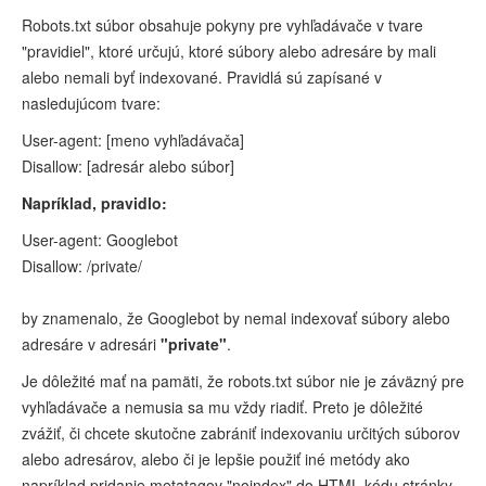
Robots.txt súbor obsahuje pokyny pre vyhľadávače v tvare
"pravidiel", ktoré určujú, ktoré súbory alebo adresáre by mali
alebo nemali byť indexované. Pravidlá sú zapísané v
nasledujúcom tvare:
User-agent: [meno vyhľadávača]
Disallow: [adresár alebo súbor]
Napríklad, pravidlo:
User-agent: Googlebot
Disallow: /private/
by znamenalo, že Googlebot by nemal indexovať súbory alebo
adresáre v adresári
"private"
.
Je dôležité mať na pamäti, že robots.txt súbor nie je záväzný pre
vyhľadávače a nemusia sa mu vždy riadiť. Preto je dôležité
zvážiť, či chcete skutočne zabrániť indexovaniu určitých súborov
alebo adresárov, alebo či je lepšie použiť iné metódy ako
napríklad pridanie metatagov "noindex" do HTML kódu stránky.