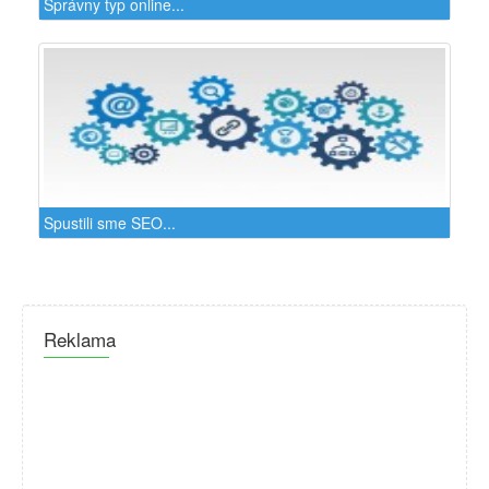
Správny typ online...
Spustili sme SEO...
Reklama