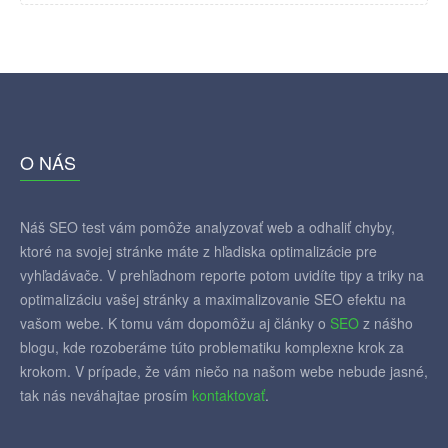
O NÁS
Náš SEO test vám pomôže analyzovať web a odhaliť chyby,
ktoré na svojej stránke máte z hľadiska optimalizácie pre
vyhľadávače. V prehľadnom reporte potom uvidíte tipy a triky na
optimalizáciu vašej stránky a maximalizovanie SEO efektu na
vašom webe. K tomu vám dopomôžu aj články o
SEO
z nášho
blogu, kde rozoberáme túto problematiku komplexne krok za
krokom. V prípade, že vám niečo na našom webe nebude jasné,
tak nás neváhajtae prosím
kontaktovať
.