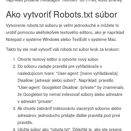
Ako vytvoriť Robots.txt súbor
Vytvorenie robots.txt súboru je veľmi jednoduché a môžete to
urobiť pomocou akéhokoľvek textového editoru, ako je napríklad
Notepad v systéme Windows alebo TextEdit v systéme Mac.
Takto by ste mali vytvoriť váš robots.txt súbor krok za krokom:
Otvorte textový editor a vytvorte nový súbor.
Do súboru zadajte pravidlá pre vyhľadávače v
nasledujúcom tvare: "User-agent: [meno vyhľadávača]
Disallow: [adresár alebo súbor]". Napríklad, pravidlo
"User-agent: Googlebot Disallow: /private/" by znamenalo,
že Googlebot by nemal indexovať súbory alebo adresáre
v adresári "private".
Ak chcete zabrániť indexovaniu viacerých súborov alebo
adresárov, jednoducho pridajte ďalšie pravidlá pod prvé
pravidlo.
Uložte súbor ako "robots.txt". Dôležité je, aby ste presne