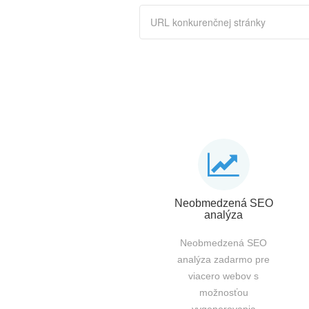
Neobmedzená SEO
analýza
Neobmedzená SEO
analýza zadarmo pre
viacero webov s
možnosťou