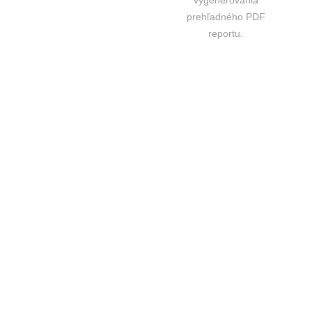
vygenerovania
prehľadného PDF
reportu.