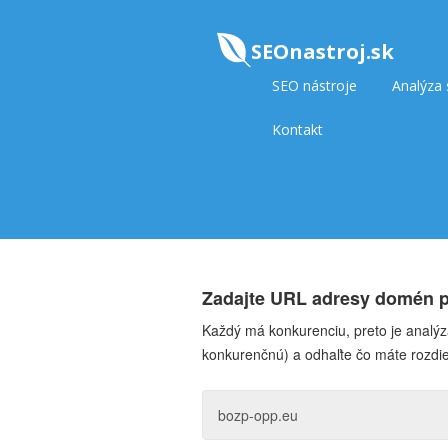
SEOnastroj.sk
SEO nástroje
Analýza
Kontakt
Zadajte URL adresy domén p
Každý má konkurenciu, preto je analýza
konkurenčnú) a odhaľte čo máte rozdie