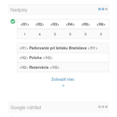
Nadpisy
<H1>
<H2>
<H3>
<H4>
<H5>
<H6>
1
4
3
0
0
0
<H1>
Parkovanie pri letisku Bratislava
</H1>
<H2>
Poloha
</H2>
<H2>
Rezervácia
</H2>
Zobraziť viac
Google náhľad