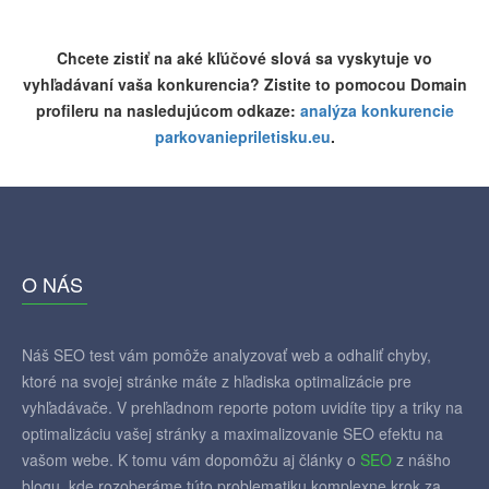
Chcete zistiť na aké kľúčové slová sa vyskytuje vo
vyhľadávaní vaša konkurencia? Zistite to pomocou Domain
profileru na nasledujúcom odkaze:
analýza konkurencie
parkovaniepriletisku.eu
.
O NÁS
Náš SEO test vám pomôže analyzovať web a odhaliť chyby,
ktoré na svojej stránke máte z hľadiska optimalizácie pre
vyhľadávače. V prehľadnom reporte potom uvidíte tipy a triky na
optimalizáciu vašej stránky a maximalizovanie SEO efektu na
vašom webe. K tomu vám dopomôžu aj články o
SEO
z nášho
blogu, kde rozoberáme túto problematiku komplexne krok za