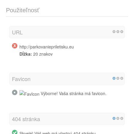
Použiteľnosť
URL
http://parkovaniepriletisku.eu
Dĺžka:
20 znakov
Favicon
Výborne! Vaša stránka má favicon.
404 stránka
Skvelé! Váš web má vlastnú 404 stránku.