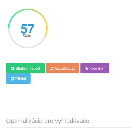
57
Skóre
Stiahnúť report
Aktualizovať
Porovnať
Zdieľať
Optimalizácia pre vyhľadávače