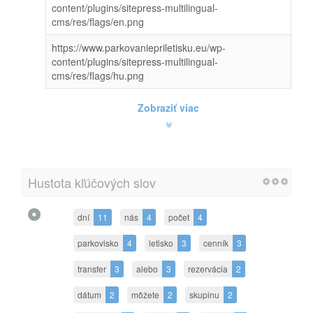
content/plugins/sitepress-multilingual-
cms/res/flags/en.png
https://www.parkovaniepriletisku.eu/wp-
content/plugins/sitepress-multilingual-
cms/res/flags/hu.png
Zobraziť viac
Hustota kľúčových slov
dní
11
nás
4
počet
4
parkovisko
4
letisko
3
cenník
3
transfer
3
alebo
3
rezervácia
2
dátum
2
môžete
2
skupinu
2