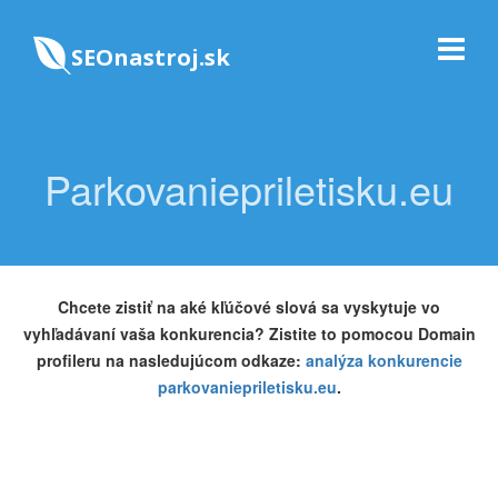
SEOnastroj.sk
Parkovaniepriletisku.eu
Chcete zistiť na aké kľúčové slová sa vyskytuje vo
vyhľadávaní vaša konkurencia? Zistite to pomocou Domain
profileru na nasledujúcom odkaze:
analýza konkurencie
parkovaniepriletisku.eu
.