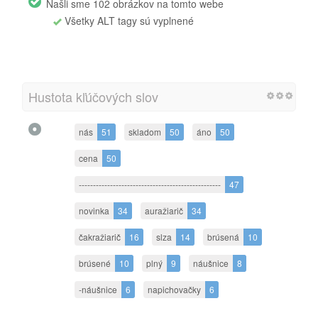
Našli sme 102 obrázkov na tomto webe
Všetky ALT tagy sú vyplnené
Hustota kľúčových slov
nás
51
skladom
50
áno
50
cena
50
--------------------------------------------------
47
novinka
34
auražiarič
34
čakražiarič
16
slza
14
brúsená
10
brúsené
10
plný
9
náušnice
8
-náušnice
6
napichovačky
6