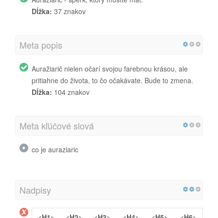
Dĺžka:
37 znakov
Meta popis
Auražiarič nielen očarí svojou farebnou krásou, ale
pritiahne do života, to čo očakávate. Bude to zmena.
Dĺžka:
104 znakov
Meta kľúčové slová
co je auraziaric
Nadpisy
<H1>
<H2>
<H3>
<H4>
<H5>
<H6>