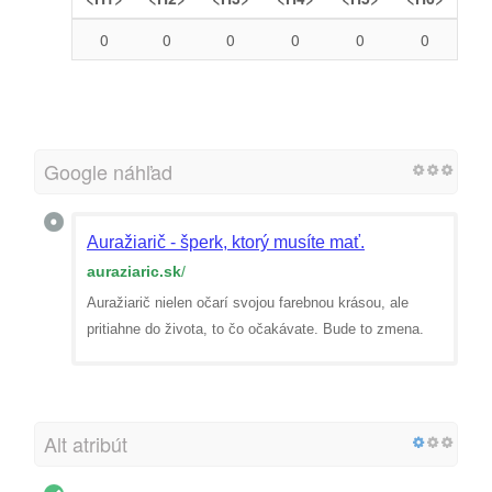
0
0
0
0
0
0
Google náhľad
Auražiarič - šperk, ktorý musíte mať.
auraziaric.sk
/
Auražiarič nielen očarí svojou farebnou krásou, ale
pritiahne do života, to čo očakávate. Bude to zmena.
Alt atribút