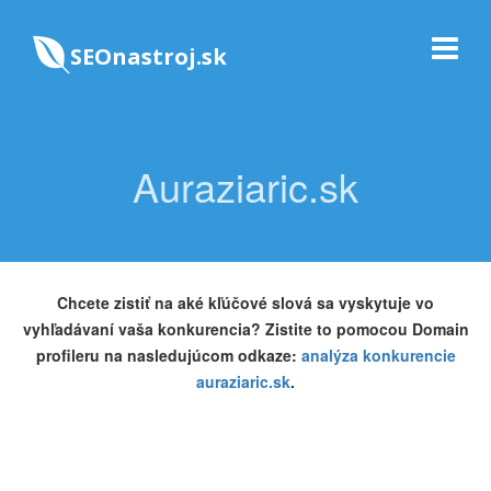
SEOnastroj.sk
Auraziaric.sk
Chcete zistiť na aké kľúčové slová sa vyskytuje vo
vyhľadávaní vaša konkurencia? Zistite to pomocou Domain
profileru na nasledujúcom odkaze:
analýza konkurencie
auraziaric.sk
.