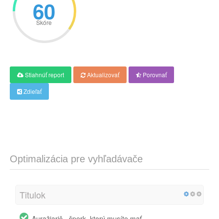
60
Skóre
Stiahnúť report
Aktualizovať
Porovnať
Zdieľať
Optimalizácia pre vyhľadávače
Titulok
Auražiarič - šperk, ktorý musíte mať.