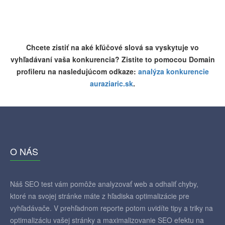
Chcete zistiť na aké kľúčové slová sa vyskytuje vo
vyhľadávaní vaša konkurencia? Zistite to pomocou Domain
profileru na nasledujúcom odkaze:
analýza konkurencie
auraziaric.sk
.
O NÁS
Náš SEO test vám pomôže analyzovať web a odhaliť chyby,
ktoré na svojej stránke máte z hľadiska optimalizácie pre
vyhľadávače. V prehľadnom reporte potom uvidíte tipy a triky na
optimalizáciu vašej stránky a maximalizovanie SEO efektu na